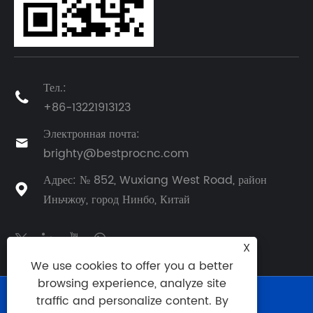
Тел.:

+86-13221913123
Электронная почта:

brighty@bestprocnc.com
Адрес: № 852, Wuxiang West Road, район

Иньчжоу, город Нинбо, Китай
X
We use cookies to offer you a better
browsing experience, analyze site
Copyright © 2025 BestPro (Нинбо) Precision
traffic and personalize content. By