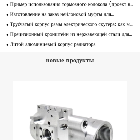
для промышленных систем передачи
Пример использования тормозного колокола (проект в
Великобритании)
Изготовление на заказ нейлоновой муфты для
упаковочного оборудования — Италия
Трубчатый корпус рамы электрического скутера: как мы
повысили прочность конструкции с помощью
Прецизионный кронштейн из нержавеющей стали для
интегрированного процесса литья и ковки
обработки на станке с ЧПУ — газотурбинная система
Литой алюминиевый корпус радиатора
новые продукты